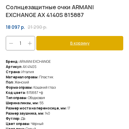
Солнцезащитные очки ARMANI
EXCHANGE AX 4140S 815887
18 097
р.
21 290
р.
В корзину
Бренд:
ARMANI EXCHANGE
Артикул:
AX 4140S
Страна:
Италия
Материал оправы:
Пластик
Пол:
Женский
Форма оправы:
Кошачий глаз
Код цвета:
815887 +ф
Тип оправы:
Ободковая
Ширина линзы, мм:
55
Размер моста на переносице, мм:
17
Размер заушника, мм:
140
Футляр:
Да
Цвет оправы:
Чёрный
Цвет линз:
Серый