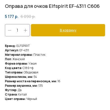
Оправа для очков Elfspirit EF-4311 C606
5 177
р.
6 090
р.
В корзину
Бренд:
ELFSPIRIT
Артикул:
EF-4311
Материал оправы:
Пластик
Пол:
Женский
Форма оправы:
Узкая
Код цвета:
C189 +ф
Тип оправы:
Ободковая
Ширина линзы, мм:
54
Размер моста на переносице, мм:
16
Размер заушника, мм:
135
Футляр:
Да
Страна:
Китай
Цвет оправы:
Чёрный